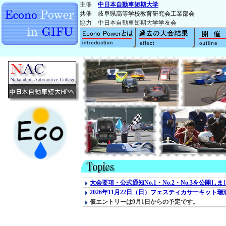
主催
中日本自動車短期大学
共催 岐阜県高等学校教育研究会工業部会
協力 中日本自動車短期大学学友会
大会要項・公式通知No.1・No.2・No.3を公開し
2026年11月22日（日）フェスティカサーキット
仮エントリーは9月1日からの予定です。