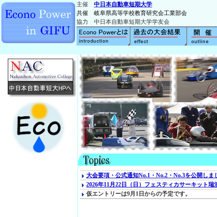
主催
中日本自動車短期大学
共催 岐阜県高等学校教育研究会工業部会
協力 中日本自動車短期大学学友会
大会要項・公式通知No.1・No.2・No.3を公開し
2026年11月22日（日）フェスティカサーキット
仮エントリーは9月1日からの予定です。