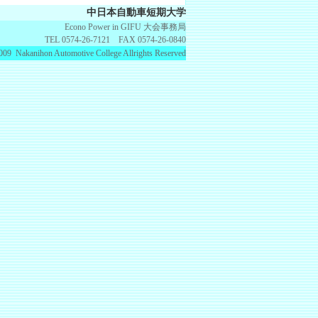
中日本自動車短期大学
Econo Power in GIFU 大会事務局
TEL 0574-26-7121 FAX 0574-26-0840
009 Nakanihon Automotive College Allrights Reserved