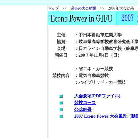
トップ
>>
過去の大会結果
>> 2007年大会結果
主催
：
中日本自動車短期大学
協賛
：
岐阜県高等学校教育研究会工
会場
：
日本ライン自動車学校（岐阜県
開催日
：
200７年11月4日（日）
：省エネ・カー競技
競技内容
：電気自動車競技
：ハイブリッド・カー競技
大会要項(PDFファイル)
競技コース
公式結果
2007 Econo Power 大会風景（