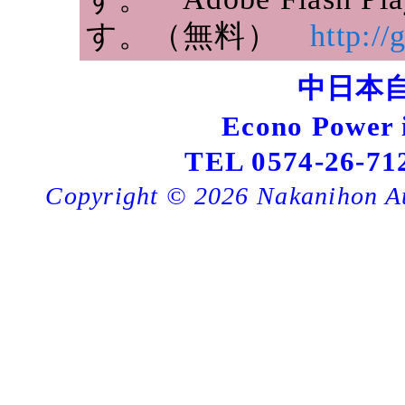
す。（無料）
http://
中日本
Econo Powe
TEL 0574-26-71
Copyright ©
2026 Nakanihon Au