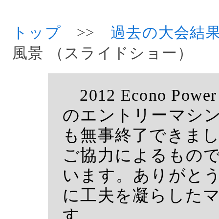
トップ
>>
過去の大会結
風景 （スライドショー）
2012 Econo Pow
のエントリーマシ
も無事終了できま
ご協力によるもの
います。ありがと
に工夫を凝らした
す。