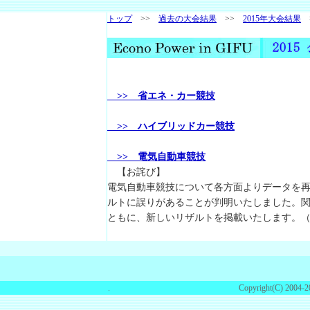
トップ
>>
過去の大会結果
>>
2015年大会結果
>
>> 省エネ・カー競技
>> ハイブリッドカー競技
>> 電気自動車競技
【お詫び】
電気自動車競技について各方面よりデータを
ルトに誤りがあることが判明いたしました。
ともに、新しいリザルトを掲載いたします。（20
.
Copyright(C) 2004-2